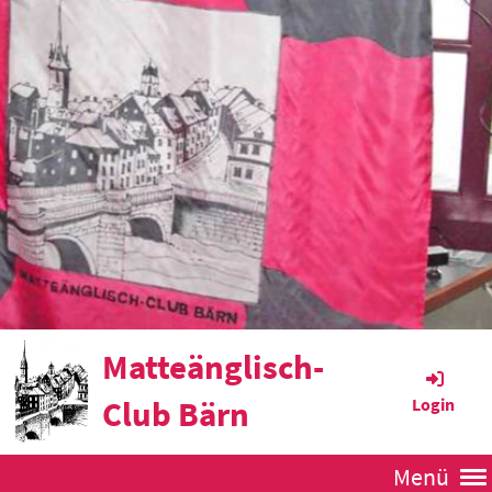
Matteänglisch-
Club Bärn
Login
Menü