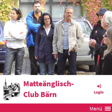
Matteänglisch-
Club Bärn
Login
Menü