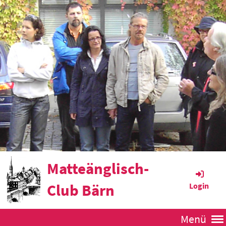
Matteänglisch-
Club Bärn
Login
Menü