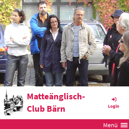
Matteänglisch-
Club Bärn
Login
Menü