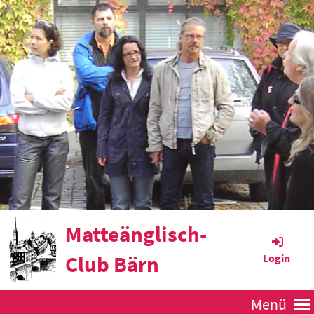
Matteänglisch-
Club Bärn
Login
Menü