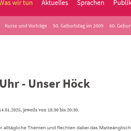
Was wir tun
Aktuelles
Sprachen
Publi
Kurse und Vorträge
50. Geburtstag im 2009
60. Gebur
0 Uhr - Unser Höck
.01.2025, jeweils von 18:30 bis 20:30.
 alltägliche Themen und flechten dabei das Matteänglisch s