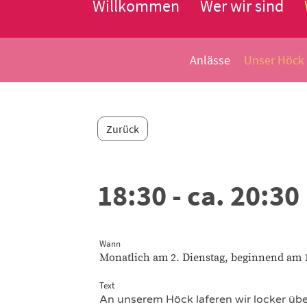
Willkommen
Wer wir sind
Anlässe
Unser Höck
Zurück
18:30 - ca. 20:3
Wann
Monatlich am 2. Dienstag, beginnend am 14
Text
An unserem Höck laferen wir locker über