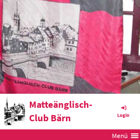
Matteänglisch-
Club Bärn
Login
Menü