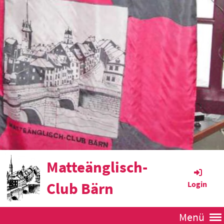
Matteänglisch-
Club Bärn
Login
Menü