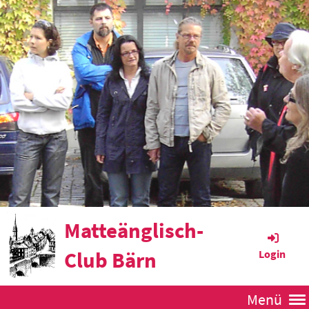
Matteänglisch-
Club Bärn
Login
Menü