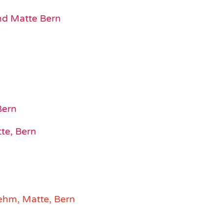
nd Matte Bern
Bern
te, Bern
n
ehm, Matte, Bern