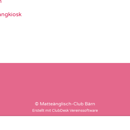
n
angkiosk
© Matteänglisch-Club Bärn
Erstellt mit ClubDesk Vereinssoftware